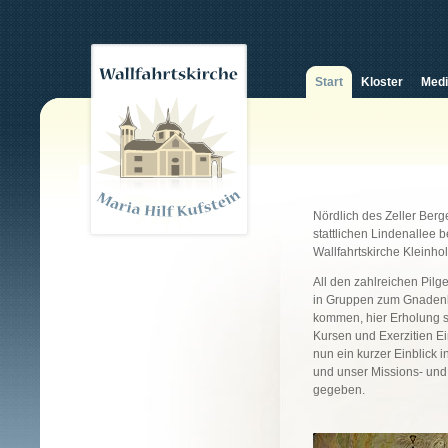
Start
Kloster
Med
Nördlich des Zeller Ber
stattlichen Lindenallee b
Wallfahrtskirche Kleinhol
All den zahlreichen Pilge
in Gruppen zum Gnadenbi
kommen, hier Erholung s
Kursen und Exerzitien Ei
nun ein kurzer Einblick i
und unser Missions- und
gegeben.