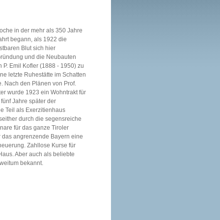
che in der mehr als 350 Jahre
hrt begann, als 1922 die
tbaren Blut sich hier
 Gründung und die Neubauten
n P. Emil Kofler (1888 - 1950) zu
ne letzte Ruhestätte im Schatten
he. Nach den Plänen von Prof.
r wurde 1923 ein Wohntrakt für
fünf Jahre später der
 Teil als Exerzitienhaus
 seither durch die segensreiche
onare für das ganze Tiroler
r das angrenzende Bayern eine
neuerung. Zahllose Kurse für
Haus. Aber auch als beliebte
 weitum bekannt.