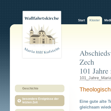
Start
Kloster
Med
Abschiedsw
Zech
101 Jahre 
101_Jahre_Maria
Theologisch
Geschichte
besondere Ereignisse der
Eine gute alte 
letzten Zeit
gleichsam wied